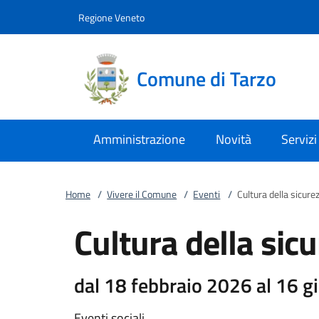
Vai al contenuto
accedi al menu
footer.enter
Regione Veneto
Comune di Tarzo
Amministrazione
Novità
Servizi
Home
/
Vivere il Comune
/
Eventi
/
Cultura della sicure
Cultura della sic
dal 18 febbraio 2026 al 16 
Eventi sociali