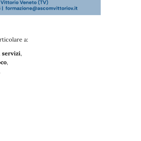
rticolare a:
 servizi
,
oco
,
,