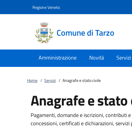
Vai al contenuto
accedi al menu
footer.enter
Regione Veneto
Comune di Tarzo
Amministrazione
Novità
Servizi
Home
/
Servizi
/
Anagrafe e stato civile
Anagrafe e stato c
Pagamenti, domande e iscrizioni, contributi e 
concessioni, certificati e dichiarazioni, servizi 