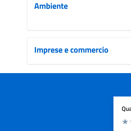
Ambiente
Imprese e commercio
Qua
Valuta
Dom
Valu