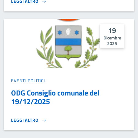
LEGGI ALTRO
SCUOLA APERTA}
19
Dicembre
2025
EVENTI POLITICI
ODG Consiglio comunale del
19/12/2025
LEGGI ALTRO
ODG CONSIGLIO COMUNALE DEL 19/12/2025}