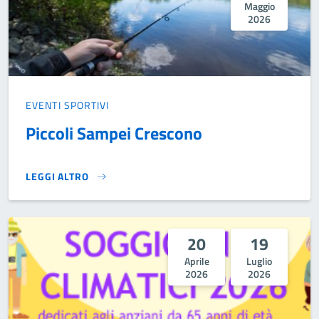
Maggio
2026
EVENTI SPORTIVI
Piccoli Sampei Crescono
LEGGI ALTRO
PICCOLI SAMPEI CRESCONO}
20
19
Aprile
Luglio
2026
2026