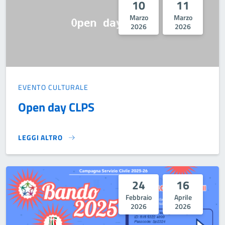
10
11
Marzo
Marzo
2026
2026
EVENTO CULTURALE
Open day CLPS
LEGGI ALTRO
OPEN DAY CLPS}
24
16
Febbraio
Aprile
2026
2026