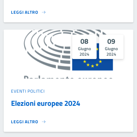
LEGGI ALTRO
FORESTA DI LIBRI 2024}
08
09
Giugno
Giugno
2024
2024
EVENTI POLITICI
Elezioni europee 2024
LEGGI ALTRO
ELEZIONI EUROPEE 2024}