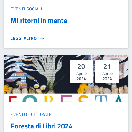
EVENTI SOCIALI
Mi ritorni in mente
LEGGI ALTRO
MI RITORNI IN MENTE}
20
21
Aprile
Aprile
2024
2024
EVENTO CULTURALE
Foresta di Libri 2024