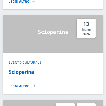
LEGGI ALTRO
REFERENDUM COSTITUZIONALE 2026}
13
Marzo
2026
EVENTO CULTURALE
Scioperina
LEGGI ALTRO
SCIOPERINA}