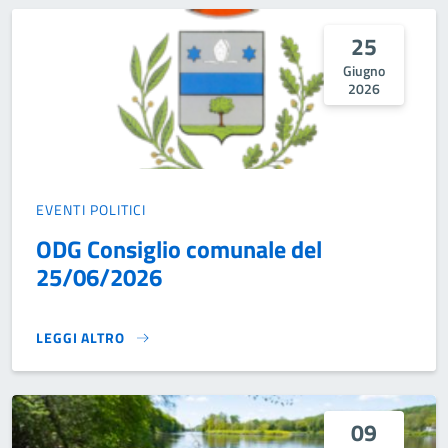
25
Giugno
2026
EVENTI POLITICI
ODG Consiglio comunale del
25/06/2026
LEGGI ALTRO
ODG CONSIGLIO COMUNALE DEL 25/06/2026}
09