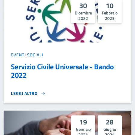
30
10
Dicembre
Febbraio
2022
2023
EVENTI SOCIALI
Servizio Civile Universale - Bando
2022
LEGGI ALTRO
SERVIZIO CIVILE UNIVERSALE - BANDO 2022}
19
28
Gennaio
Giugno
2024
2024