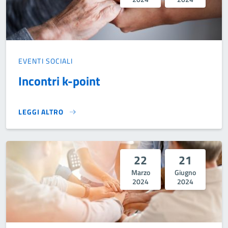
EVENTI SOCIALI
Incontri k-point
LEGGI ALTRO
INCONTRI K-POINT}
22
21
Marzo
Giugno
2024
2024