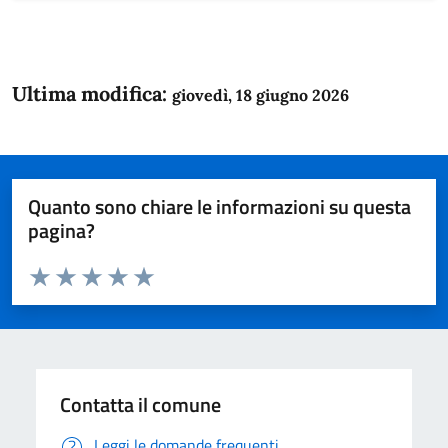
Ultima modifica:
giovedì, 18 giugno 2026
Quanto sono chiare le informazioni su questa
pagina?
Valuta da 1 a 5 stelle la pagina
Domanda
Valuta 1 stelle su 5
Valuta 2 stelle su 5
Valuta 3 stelle su 5
Valuta 4 stelle su 5
Valuta 5 stelle su 5
Contatta il comune
Leggi le domande frequenti