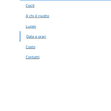
Cos'è
A chi è rivolto
Luogo
Date e orari
Costo
Contatti