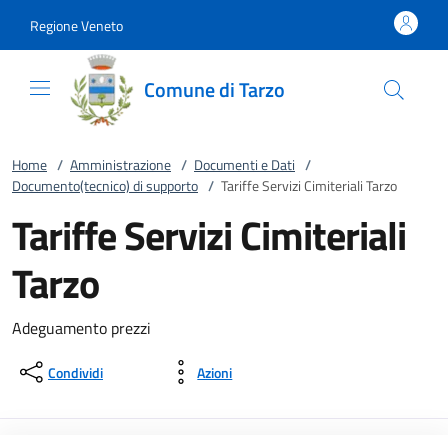
Vai al contenuto
accedi al menu
footer.enter
Regione Veneto
Comune di Tarzo
Home
/
Amministrazione
/
Documenti e Dati
/
Documento(tecnico) di supporto
/
Tariffe Servizi Cimiteriali Tarzo
Tariffe Servizi Cimiteriali
Tarzo
Adeguamento prezzi
Condividi
Azioni