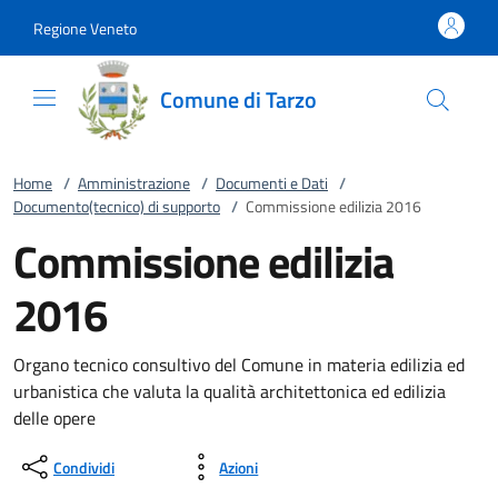
Vai al contenuto
accedi al menu
footer.enter
Regione Veneto
Comune di Tarzo
Home
/
Amministrazione
/
Documenti e Dati
/
Documento(tecnico) di supporto
/
Commissione edilizia 2016
Commissione edilizia
2016
Organo tecnico consultivo del Comune in materia edilizia ed
urbanistica che valuta la qualità architettonica ed edilizia
delle opere
Condividi
Azioni