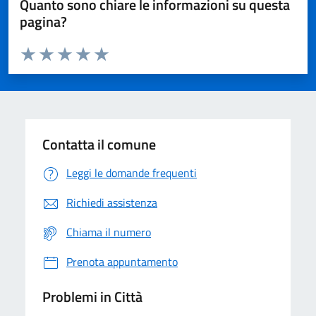
Quanto sono chiare le informazioni su questa
pagina?
Valuta da 1 a 5 stelle la pagina
Domanda
Valuta 1 stelle su 5
Valuta 2 stelle su 5
Valuta 3 stelle su 5
Valuta 4 stelle su 5
Valuta 5 stelle su 5
Contatta il comune
Leggi le domande frequenti
Richiedi assistenza
Chiama il numero
Prenota appuntamento
Problemi in Città