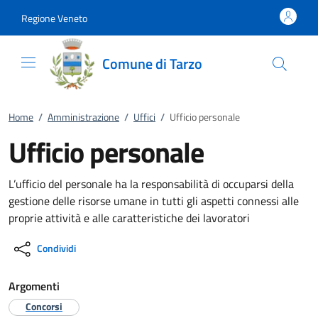
Vai al contenuto
accedi al menu
footer.enter
Regione Veneto
Comune di Tarzo
Home
/
Amministrazione
/
Uffici
/
Ufficio personale
Ufficio personale
L’ufficio del personale ha la responsabilità di occuparsi della
gestione delle risorse umane in tutti gli aspetti connessi alle
proprie attività e alle caratteristiche dei lavoratori
Condividi
Argomenti
Concorsi