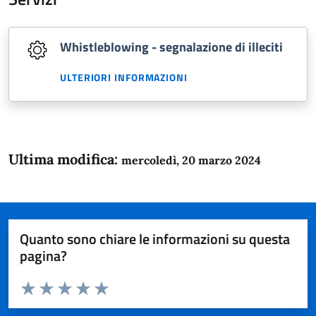
Whistleblowing - segnalazione di illeciti
ULTERIORI INFORMAZIONI
Ultima modifica:
mercoledì, 20 marzo 2024
Quanto sono chiare le informazioni su questa
pagina?
Valuta da 1 a 5 stelle la pagina
Domanda
Valuta 1 stelle su 5
Valuta 2 stelle su 5
Valuta 3 stelle su 5
Valuta 4 stelle su 5
Valuta 5 stelle su 5