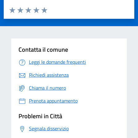
Valuta da 1 a 5 stelle la pagina
Domanda
Valuta 1 stelle su 5
Valuta 2 stelle su 5
Valuta 3 stelle su 5
Valuta 4 stelle su 5
Valuta 5 stelle su 5
Contatta il comune
Leggi le domande frequenti
Richiedi assistenza
Chiama il numero
Prenota appuntamento
Problemi in Città
Segnala disservizio