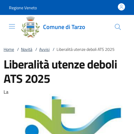
Vai al contenuto
accedi al menu
footer.enter
Regione Veneto
Comune di Tarzo
Home
/
Novità
/
Avvisi
/
Liberalità utenze deboli ATS 2025
Liberalità utenze deboli
ATS 2025
La