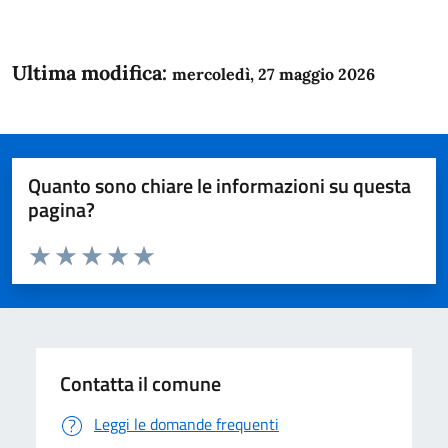
Ultima modifica:
mercoledì, 27 maggio 2026
Quanto sono chiare le informazioni su questa
pagina?
Valuta da 1 a 5 stelle la pagina
Domanda
Valuta 1 stelle su 5
Valuta 2 stelle su 5
Valuta 3 stelle su 5
Valuta 4 stelle su 5
Valuta 5 stelle su 5
Contatta il comune
Leggi le domande frequenti