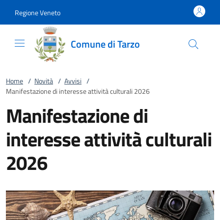
Vai al contenuto
accedi al menu
footer.enter
Regione Veneto
Comune di Tarzo
Home
/
Novità
/
Avvisi
/
Manifestazione di interesse attività culturali 2026
Manifestazione di
interesse attività culturali
2026