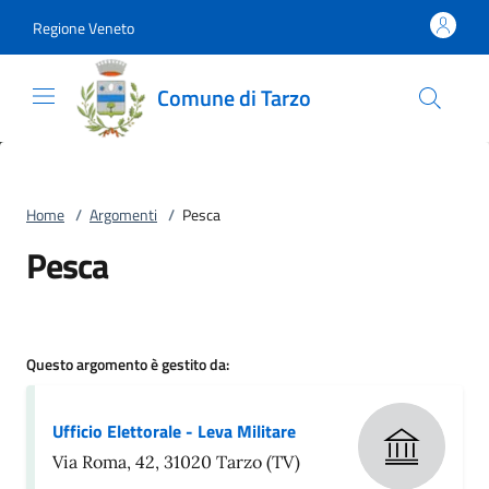
Vai al contenuto
accedi al menu
footer.enter
Regione Veneto
Comune di Tarzo
Home
/
Argomenti
/
Pesca
Pesca
Questo argomento è gestito da:
Ufficio Elettorale - Leva Militare
Via Roma, 42, 31020 Tarzo (TV)